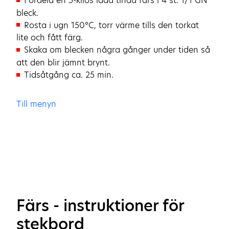
Fördela en 5-kilos låda tinad färs i 4 st. 1/1 GN
bleck.
Rosta i ugn 150°C, torr värme tills den torkat
lite och fått färg.
Skaka om blecken några gånger under tiden så
att den blir jämnt brynt.
Tidsåtgång ca. 25 min.
Till menyn
Färs - instruktioner för
stekbord